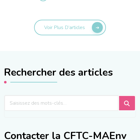
Voir Plus D’articles
Rechercher des articles
Vous
recherchiez
quelque
chose
Contacter la CFTC-MAEnv
?