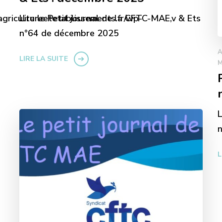
agricultureetetablissements.fr/wp-
Lire le Petit journal de la CFTC-MAE,v & Ets
n°64 de décembre 2025
LIRE LA SUITE
L
L