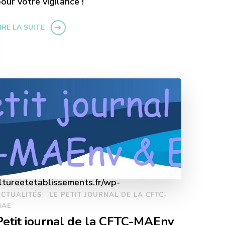
our votre vigilance !
IRE LA SUITE
ltureetetablissements.fr/wp-
ACTUALITÉS
LE PETIT JOURNAL DE LA CFTC-
MAE
Petit journal de la CFTC-MAEnv