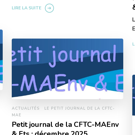
LIRE LA SUITE
L
E
L
ACTUALITÉS
LE PETIT JOURNAL DE LA CFTC-
MAE
Petit journal de la CFTC-MAEnv
& Ets : décembre 2025