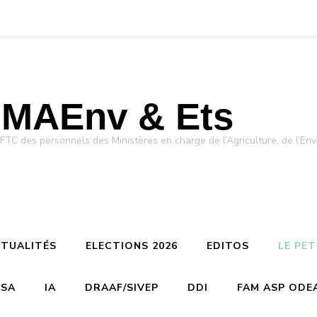
MAEnv & Ets
des personnels des Ministères en charge de l’Agriculture, de l’Env
TUALITÉS
ELECTIONS 2026
EDITOS
LE PE
CSA
IA
DRAAF/SIVEP
DDI
FAM ASP ODE