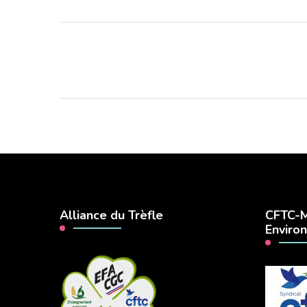
Pagination
des
publications
Alliance du Trèfle
CFTC-M
Enviro