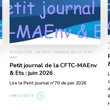
ACTUALITÉS
LE PETIT JOURNAL DE LA CFTC-
MAE
Petit journal de la CFTC-MAEnv
& Ets : juin 2026
L
c
Lire le Petit journal n°70 de juin 2026
d
i
LIRE LA SUITE
H