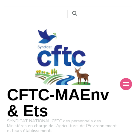
CFTC-MAEnv
& Ets
SYNDICAT NATIONAL CFTC des personnels des
Ministères en charge de l’Agriculture, de l’Environnement
et leurs établissements