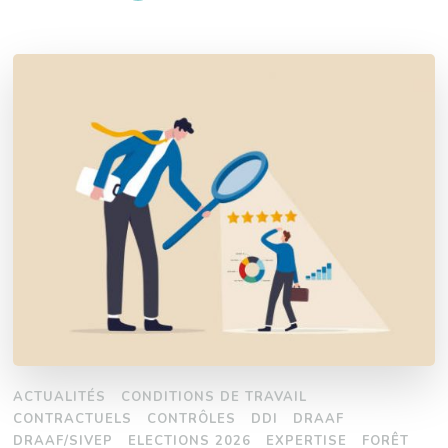
ACTUALITÉS
CONDITIONS DE TRAVAIL
CONTRACTUELS
CONTRÔLES
DDI
DRAAF
DRAAF/SIVEP
ELECTIONS 2026
EXPERTISE
FORÊT