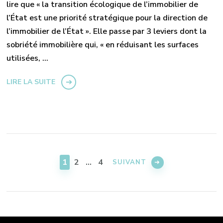
lire que « la transition écologique de l’immobilier de
l’État est une priorité stratégique pour la direction de
l’immobilier de l’État ». Elle passe par 3 leviers dont la
sobriété immobilière qui, « en réduisant les surfaces
utilisées, …
LIRE LA SUITE
Pagination
des
PAGE
PAGE
PAGE
1
2
…
4
SUIVANT
publications