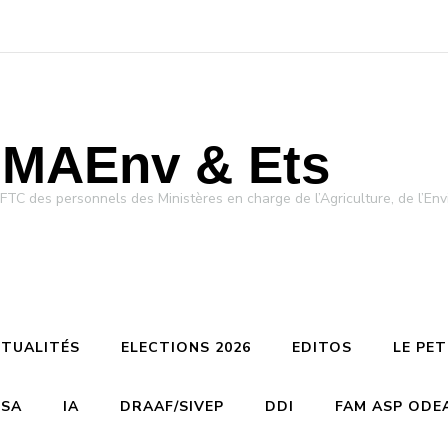
MAEnv & Ets
des personnels des Ministères en charge de l’Agriculture, de l’Env
TUALITÉS
ELECTIONS 2026
EDITOS
LE PE
CSA
IA
DRAAF/SIVEP
DDI
FAM ASP ODE