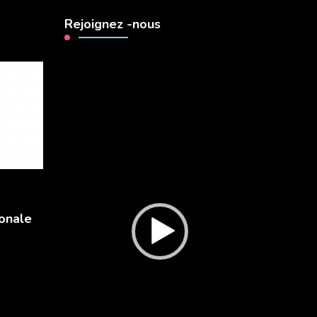
Rejoignez -nous
Lecteur
vidéo
onale