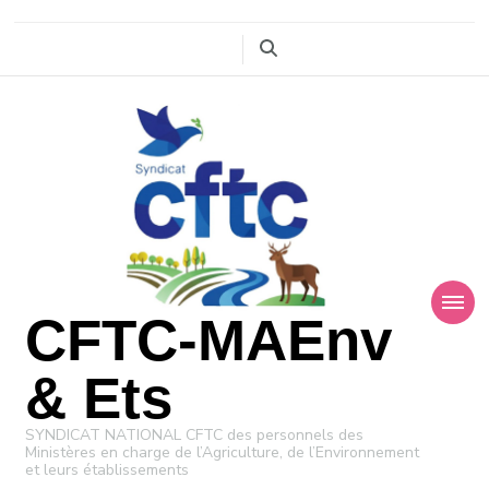
CFTC-MAEnv
& Ets
SYNDICAT NATIONAL CFTC des personnels des
Ministères en charge de l’Agriculture, de l’Environnement
et leurs établissements