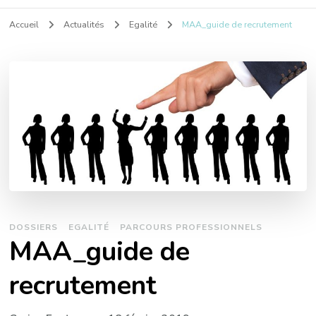
Accueil
Actualités
Egalité
MAA_guide de recrutement
DOSSIERS
EGALITÉ
PARCOURS PROFESSIONNELS
MAA_guide de
recrutement