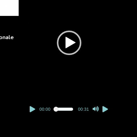
onale
00:00
00:31