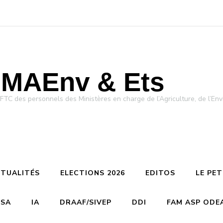
MAEnv & Ets
des personnels des Ministères en charge de l’Agriculture, de l’Env
TUALITÉS
ELECTIONS 2026
EDITOS
LE PE
CSA
IA
DRAAF/SIVEP
DDI
FAM ASP ODE