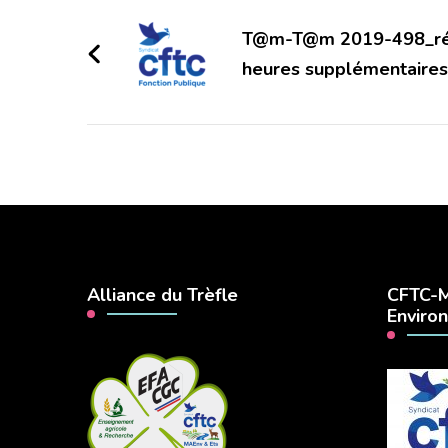
Navigation
d'article
T@m-T@m 2019-498_ré
heures supplémentaires
Alliance du Trèfle
CFTC-M
Enviro