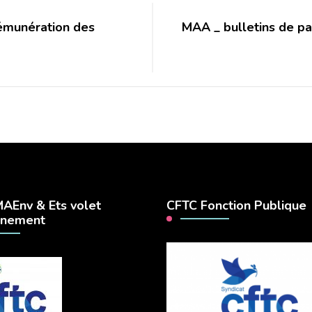
munération des
MAA _ bulletins de pa
AEnv & Ets volet
CFTC Fonction Publique
nnement