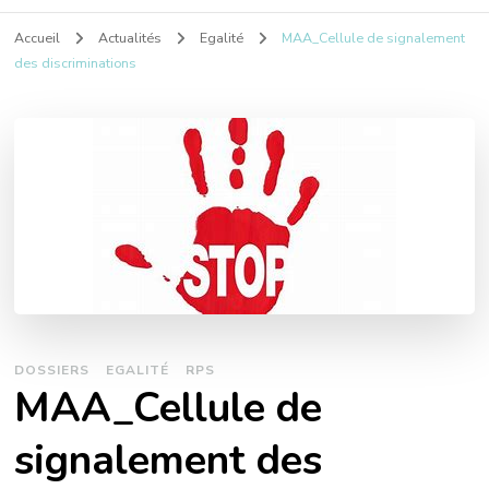
Accueil
Actualités
Egalité
MAA_Cellule de signalement
des discriminations
DOSSIERS
EGALITÉ
RPS
MAA_Cellule de
signalement des