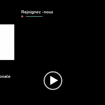
Rejoignez -nous
Lecteur
vidéo
onale