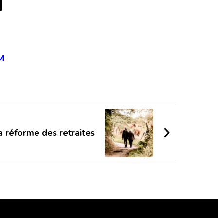
M
M
réforme des retraites