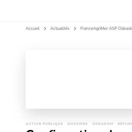
Accueil
Actualités
FranceAgriMer ASP Odea
ACTION PUBLIQUE
DOSSIERS
ODEADOM
RÉFOR