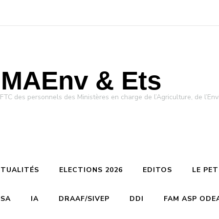
MAEnv & Ets
des personnels des Ministères en charge de l’Agriculture, de l’Env
TUALITÉS
ELECTIONS 2026
EDITOS
LE PE
CSA
IA
DRAAF/SIVEP
DDI
FAM ASP ODE