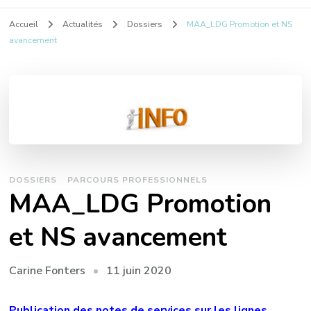
Accueil
Actualités
Dossiers
MAA_LDG Promotion et NS
avancement
DOSSIERS
PARCOURS PROFESSIONNELS
MAA_LDG Promotion
et NS avancement
11 juin 2020
Carine Fonters
Publication des notes de services sur les lignes