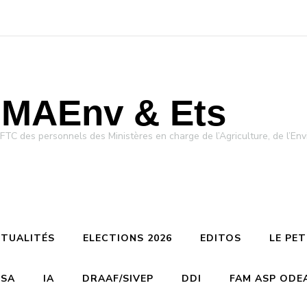
MAEnv & Ets
des personnels des Ministères en charge de l’Agriculture, de l’Env
TUALITÉS
ELECTIONS 2026
EDITOS
LE PE
CSA
IA
DRAAF/SIVEP
DDI
FAM ASP ODE