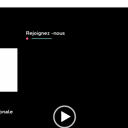
Rejoignez -nous
Lecteur
vidéo
onale