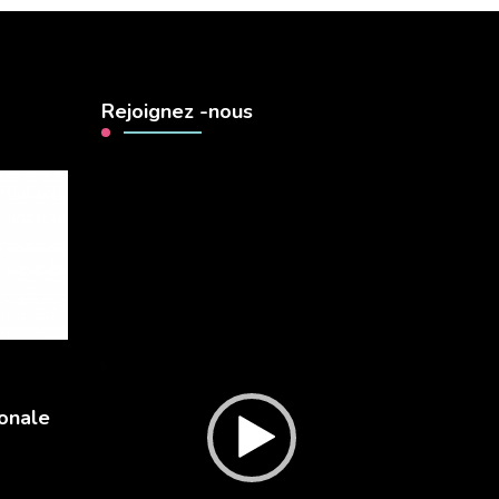
Rejoignez -nous
Lecteur
vidéo
onale