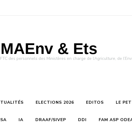
MAEnv & Ets
des personnels des Ministères en charge de l’Agriculture, de l’Env
TUALITÉS
ELECTIONS 2026
EDITOS
LE PE
CSA
IA
DRAAF/SIVEP
DDI
FAM ASP ODE