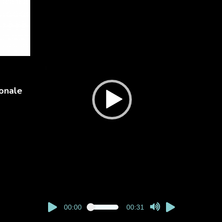
vidéo
onale
00:00
00:31