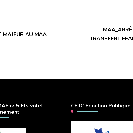
MAA_ARRÊ
ET MAJEUR AU MAA
TRANSFERT FEAD
AEnv & Ets volet
CFTC Fonction Publique
nnement