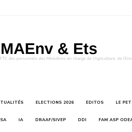
MAEnv & Ets
des personnels des Ministères en charge de l’Agriculture, de l’Env
TUALITÉS
ELECTIONS 2026
EDITOS
LE PE
CSA
IA
DRAAF/SIVEP
DDI
FAM ASP ODE