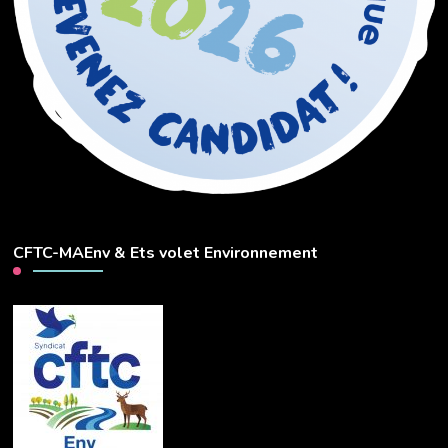
CFTC-MAEnv & Ets volet Environnement