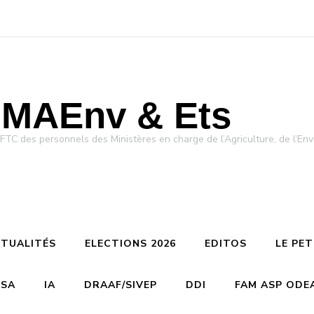
MAEnv & Ets
des personnels des Ministères en charge de l’Agriculture, de l’Env
TUALITÉS
ELECTIONS 2026
EDITOS
LE PE
CSA
IA
DRAAF/SIVEP
DDI
FAM ASP ODE