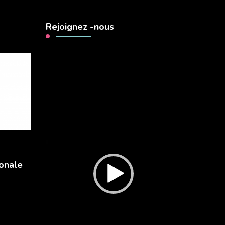
Rejoignez -nous
Lecteur
vidéo
onale