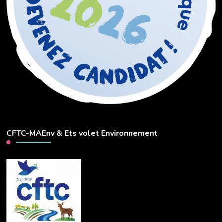
CFTC-MAEnv & Ets volet Environnement