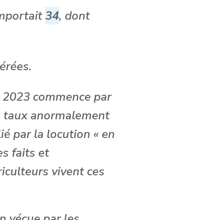
omportait
34
, dont
érées.
 de 2023 commence par
le taux anormalement
ié par la locution « en
s faits et
iculteurs vivent ces
on vécue par les