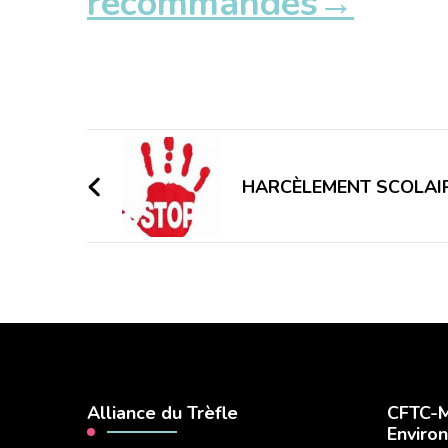
recommandés→
Navigation
d'article
HARCÈLEMENT SCOLAI
Alliance du Trèfle
CFTC-M
Enviro