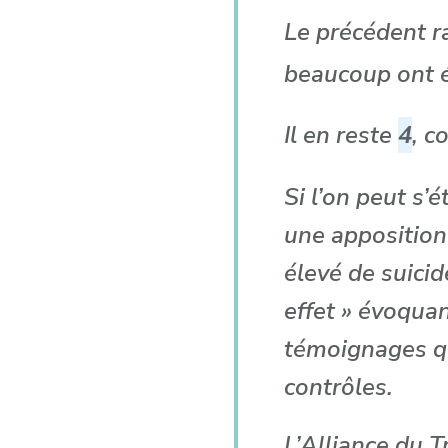
Le précédent r
beaucoup ont ét
Il en reste
4
, c
Si l’on peut s
une apposition
élevé de suicid
effet » évoquan
témoignages qui
contrôles.
L’Alliance du T