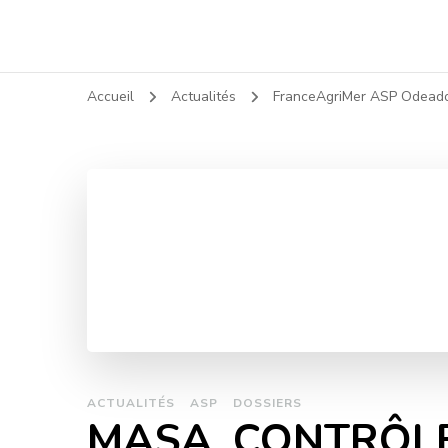
Accueil
Actualités
FranceAgriMer ASP Odea
ACTUALITÉS
ASP
DOSSIERS
MASA_CONTRÔLES