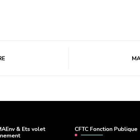
RE
MA
AEnv & Ets volet
CFTC Fonction Publique
nnement