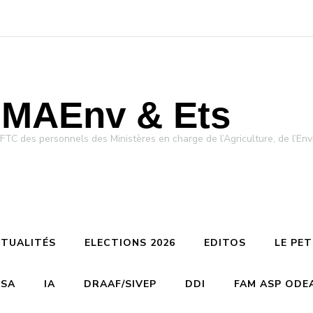
MAEnv & Ets
des personnels des Ministères en charge de l’Agriculture, de l’Env
TUALITÉS
ELECTIONS 2026
EDITOS
LE PE
CSA
IA
DRAAF/SIVEP
DDI
FAM ASP ODE