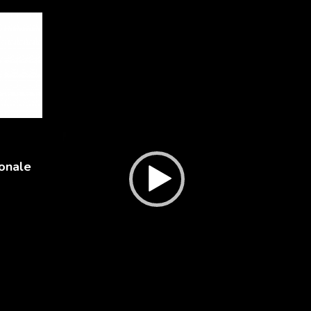
Lecteur
vidéo
onale