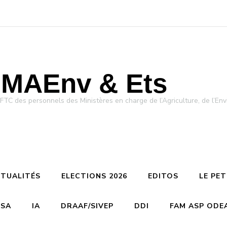
MAEnv & Ets
des personnels des Ministères en charge de l’Agriculture, de l’Env
TUALITÉS
ELECTIONS 2026
EDITOS
LE PE
CSA
IA
DRAAF/SIVEP
DDI
FAM ASP ODE