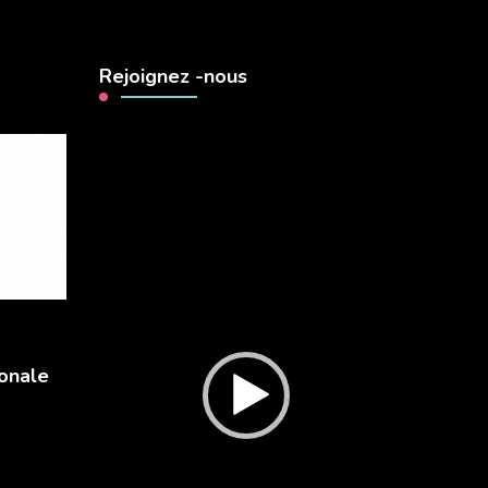
Rejoignez -nous
Lecteur
vidéo
onale