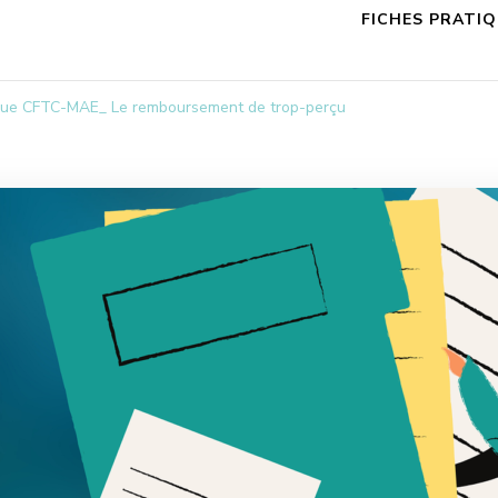
FICHES PRATI
ique CFTC-MAE_ Le remboursement de trop-perçu