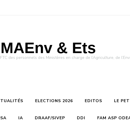
MAEnv & Ets
des personnels des Ministères en charge de l’Agriculture, de l’Env
TUALITÉS
ELECTIONS 2026
EDITOS
LE PE
CSA
IA
DRAAF/SIVEP
DDI
FAM ASP ODE