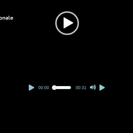
onale
00:00
00:31