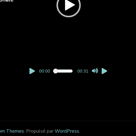
00:00
00:31
om Themes
. Propulsé par
WordPress
.