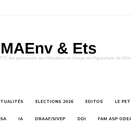
MAEnv & Ets
des personnels des Ministères en charge de l’Agriculture, de l’Env
TUALITÉS
ELECTIONS 2026
EDITOS
LE PE
CSA
IA
DRAAF/SIVEP
DDI
FAM ASP ODE