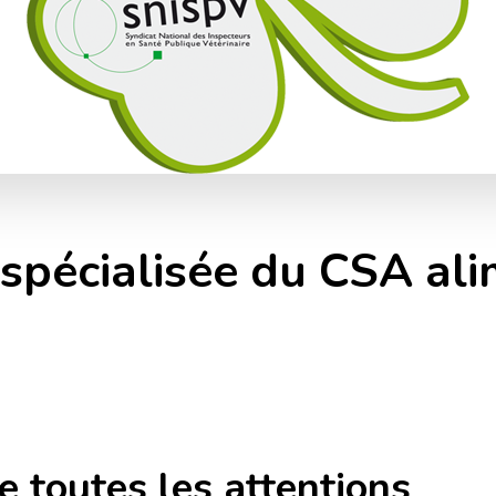
écialisée du CSA alim
e toutes les attentions