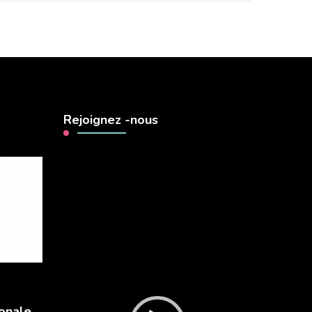
Rejoignez -nous
Lecteur
vidéo
onale