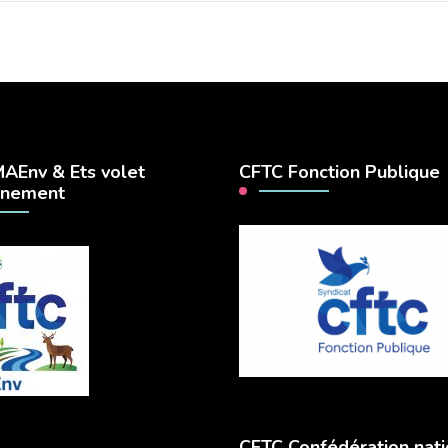
AEnv & Ets volet
CFTC Fonction Publique
nnement
CFTC Confédération nati