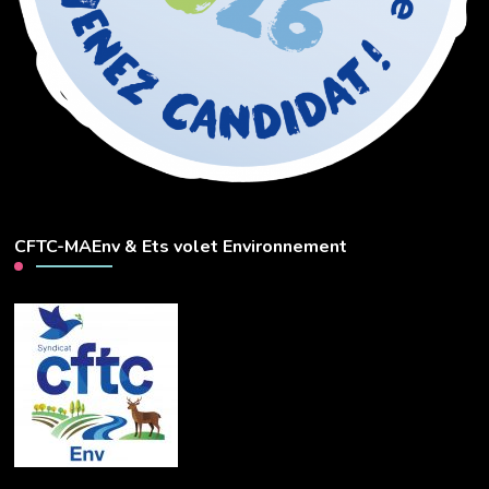
CFTC-MAEnv & Ets volet Environnement