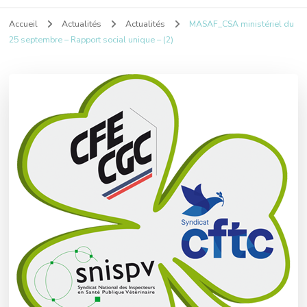
Accueil
Actualités
Actualités
MASAF_CSA ministériel du
25 septembre – Rapport social unique – (2)