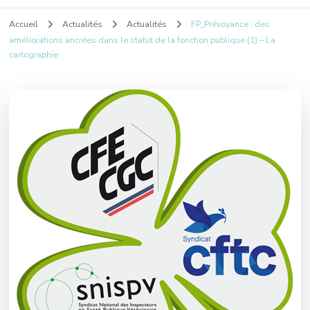
Accueil
Actualités
Actualités
FP_Prévoyance : des
améliorations ancrées dans le statut de la fonction publique (1) – La
cartographie