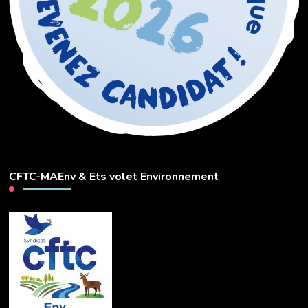
CFTC-MAEnv & Ets volet Environnement