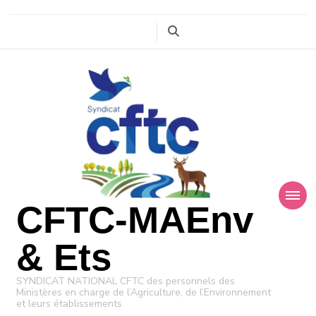
CFTC-MAEnv
& Ets
SYNDICAT NATIONAL CFTC des personnels des
Ministères en charge de l’Agriculture, de l’Environnement
et leurs établissements