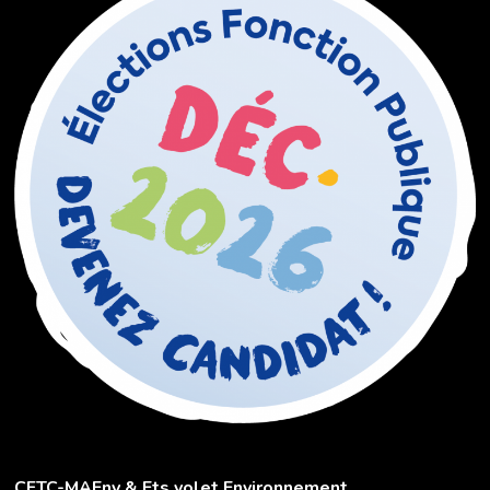
CFTC-MAEnv & Ets volet Environnement