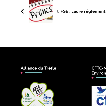
d'article
l’IFSE : cadre réglement
Alliance du Trèfle
CFTC-M
Enviro