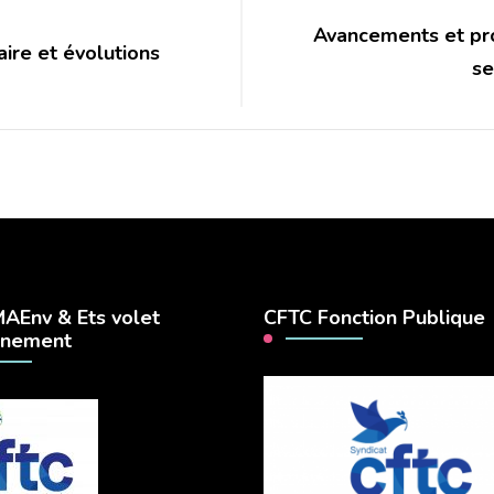
Avancements et pro
aire et évolutions
se
AEnv & Ets volet
CFTC Fonction Publique
nnement