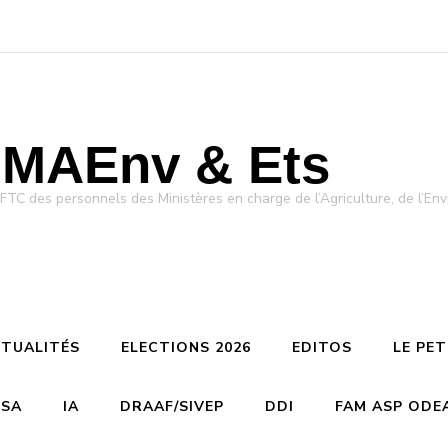
MAEnv & Ets
des personnels des Ministères en charge de l’Agriculture, de l’Env
TUALITÉS
ELECTIONS 2026
EDITOS
LE PE
CSA
IA
DRAAF/SIVEP
DDI
FAM ASP ODE