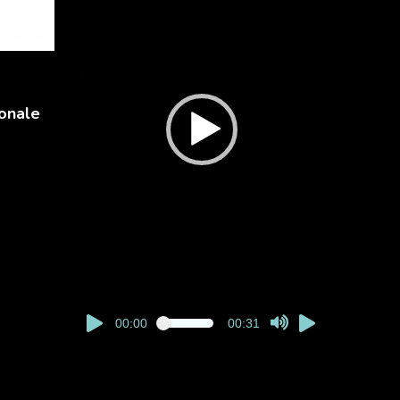
onale
00:00
00:31