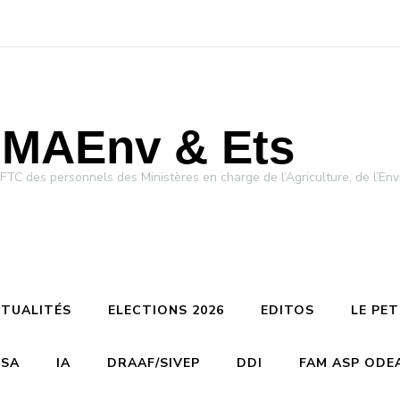
MAEnv & Ets
des personnels des Ministères en charge de l’Agriculture, de l’Env
TUALITÉS
ELECTIONS 2026
EDITOS
LE PE
CSA
IA
DRAAF/SIVEP
DDI
FAM ASP ODE