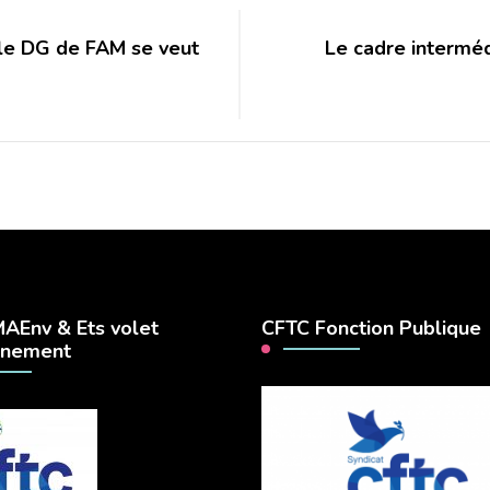
 le DG de FAM se veut
Le cadre interméd
AEnv & Ets volet
CFTC Fonction Publique
nnement