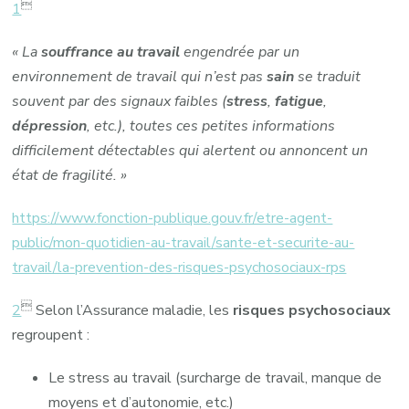

1
« La
souffrance au travail
engendrée par un
environnement de travail qui n’est pas
sain
se traduit
souvent par des signaux faibles (
stress
,
fatigue
,
dépression
, etc.), toutes ces petites informations
difficilement détectables qui alertent ou annoncent un
état de fragilité. »
https://www.fonction-publique.gouv.fr/etre-agent-
public/mon-quotidien-au-travail/sante-et-securite-au-
travail/la-prevention-des-risques-psychosociaux-rps

2
Selon l’Assurance maladie, les
risques psychosociaux
regroupent :
Le stress au travail (surcharge de travail, manque de
moyens et d’autonomie, etc.)