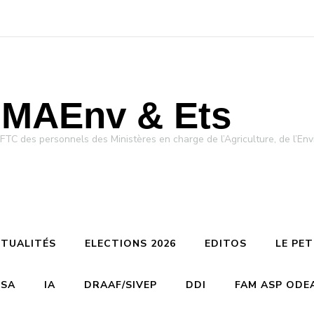
MAEnv & Ets
des personnels des Ministères en charge de l’Agriculture, de l’Env
TUALITÉS
ELECTIONS 2026
EDITOS
LE PE
CSA
IA
DRAAF/SIVEP
DDI
FAM ASP ODE