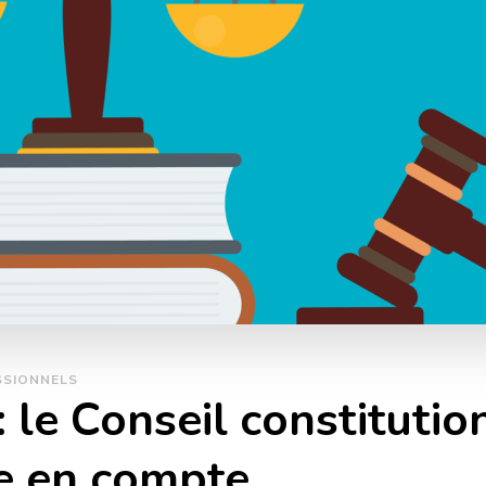
SSIONNELS
 le Conseil constitutio
e en compte