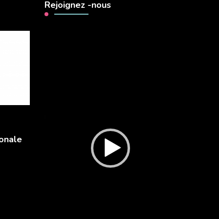
Rejoignez -nous
Lecteur
vidéo
onale