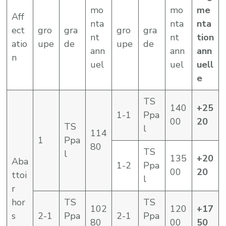
mo
mo
me
Aff
nta
nta
nta
ect
gro
gra
gro
gra
nt
nt
tion
atio
upe
de
upe
de
ann
ann
ann
n
uel
uel
uell
e
TS
140
+25
1-1
Ppa
00
20
TS
l
114
1
Ppa
80
TS
l
135
+20
Aba
1-2
Ppa
00
20
ttoi
l
r
hor
TS
TS
102
120
+17
s
2-1
Ppa
2-1
Ppa
80
00
50