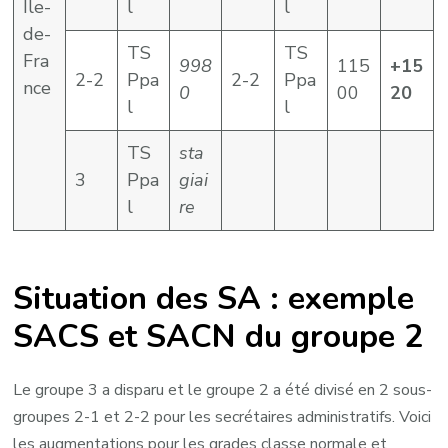
Ile-
l
l
de-
TS
TS
Fra
998
115
+15
2-2
Ppa
2-2
Ppa
nce
0
00
20
l
l
TS
sta
3
Ppa
giai
l
re
Situation des SA : exemple
SACS et SACN du groupe 2
Le groupe 3 a disparu et le groupe 2 a été divisé en 2 sous-
groupes 2-1 et 2-2 pour les secrétaires administratifs. Voici
les augmentations pour les grades classe normale et