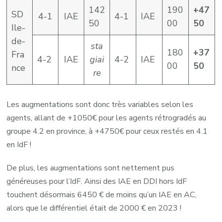
142
190
+47
SD
4-1
IAE
4-1
IAE
50
00
50
Ile-
de-
sta
180
+37
Fra
4-2
IAE
giai
4-2
IAE
00
50
nce
re
Les augmentations sont donc très variables selon les
agents, allant de +1050€ pour les agents rétrogradés au
groupe 4.2 en province, à +4750€ pour ceux restés en 4.1
en IdF !
De plus, les augmentations sont nettement pus
généreuses pour l’IdF. Ainsi des IAE en DDI hors IdF
touchent désormais 6450 € de moins qu’un IAE en AC,
alors que le différentiel était de 2000 € en 2023 !