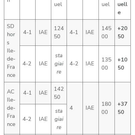
n
uel
uel
uell
e
SD
124
145
+20
4-1
IAE
4-1
IAE
hor
50
00
50
s
Ile-
sta
de-
135
+10
4-2
IAE
giai
4-2
IAE
Fra
00
50
re
nce
142
AC
4-1
IAE
50
Ile-
180
+37
de-
4
IAE
sta
00
50
Fra
4-2
IAE
giai
nce
re