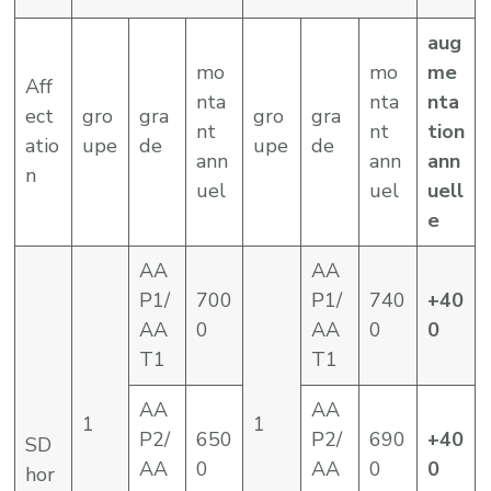
aug
mo
mo
me
Aff
nta
nta
nta
ect
gro
gra
gro
gra
nt
nt
tion
atio
upe
de
upe
de
ann
ann
ann
n
uel
uel
uell
e
AA
AA
P1/
700
P1/
740
+40
AA
0
AA
0
0
T1
T1
AA
AA
1
1
P2/
650
P2/
690
+40
SD
AA
0
AA
0
0
hor