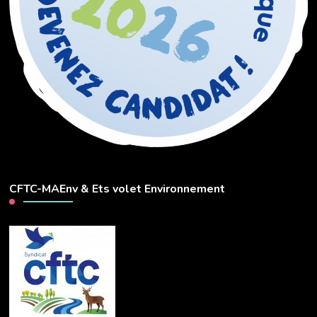
CFTC-MAEnv & Ets volet Environnement