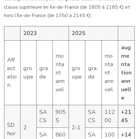
classe supérieure en Ile-de-France (de 1805 à 2185 €) et
hors l’Ile-de-France (de 1350 à 2145 €) :
2023
2025
aug
mo
mo
me
Aff
nta
nta
nta
ect
gro
gra
gro
gra
nt
nt
tion
atio
upe
de
upe
de
ann
ann
ann
n
uel
uel
uell
e
SA
905
SA
112
+21
CS
5
CS
00
45
SD
2
2-1
hor
SA
860
SA
100
+14