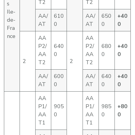
T2
T2
s
Ile-
AA/
610
AA/
650
+40
de-
AT
0
AT
0
0
Fra
nce
AA
AA
P2/
640
P2/
680
+40
AA
0
AA
0
0
2
2
T2
T2
AA/
600
AA/
640
+40
AT
0
AT
0
0
AA
AA
P1/
905
P1/
985
+80
AA
0
AA
0
0
T1
T1