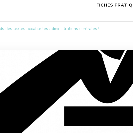
FICHES PRATI
ds des textes accable les administrations centrales !