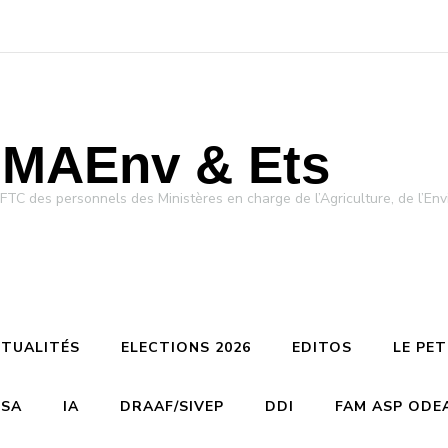
MAEnv & Ets
des personnels des Ministères en charge de l’Agriculture, de l’Env
TUALITÉS
ELECTIONS 2026
EDITOS
LE PE
CSA
IA
DRAAF/SIVEP
DDI
FAM ASP ODE