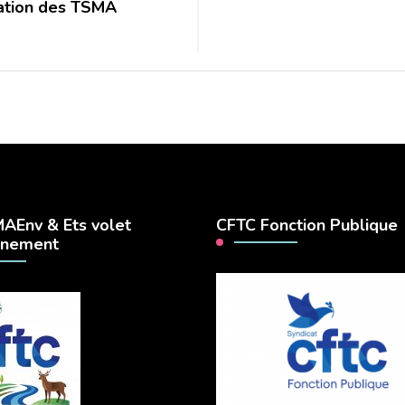
tation des TSMA
AEnv & Ets volet
CFTC Fonction Publique
nnement