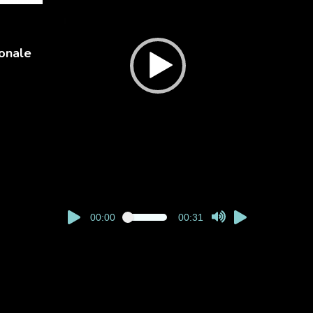
onale
00:00
00:31