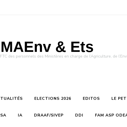
MAEnv & Ets
des personnels des Ministères en charge de l’Agriculture, de l’Env
TUALITÉS
ELECTIONS 2026
EDITOS
LE PE
CSA
IA
DRAAF/SIVEP
DDI
FAM ASP ODE