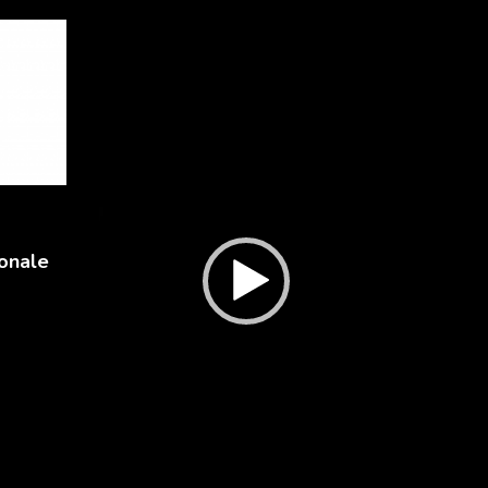
Lecteur
vidéo
onale