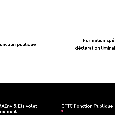
Formation spé
fonction publique
déclaration liminai
AEnv & Ets volet
CFTC Fonction Publique
nnement