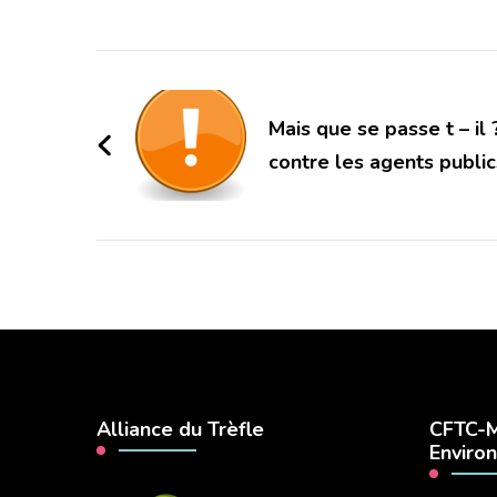
Navigation
d'article
Mais que se passe t – il
contre les agents public
Alliance du Trèfle
CFTC-M
Enviro