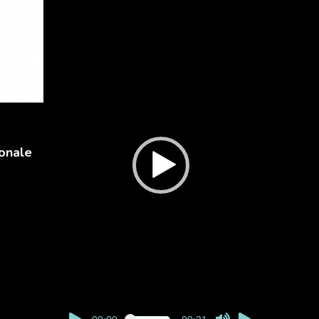
Lecteur
vidéo
onale