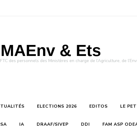
MAEnv & Ets
des personnels des Ministères en charge de l’Agriculture, de l’Env
TUALITÉS
ELECTIONS 2026
EDITOS
LE PE
CSA
IA
DRAAF/SIVEP
DDI
FAM ASP ODE