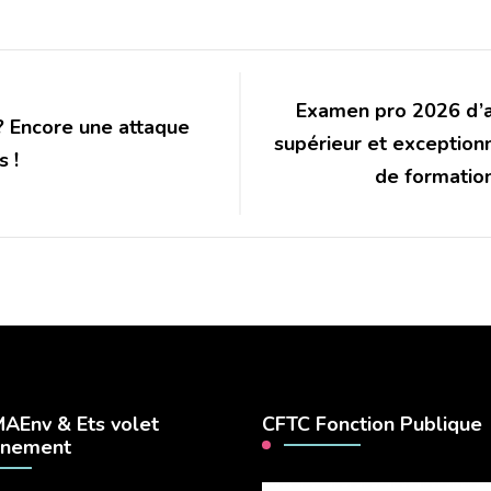
Examen pro 2026 d’
 ? Encore une attaque
supérieur et exceptionn
s !
de formatio
AEnv & Ets volet
CFTC Fonction Publique
nnement