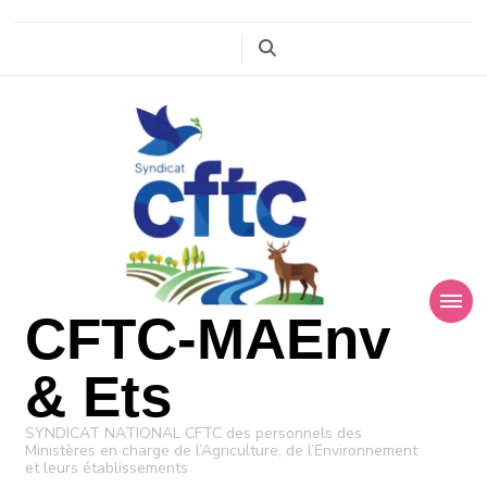
CFTC-MAEnv
& Ets
SYNDICAT NATIONAL CFTC des personnels des
Ministères en charge de l’Agriculture, de l’Environnement
et leurs établissements