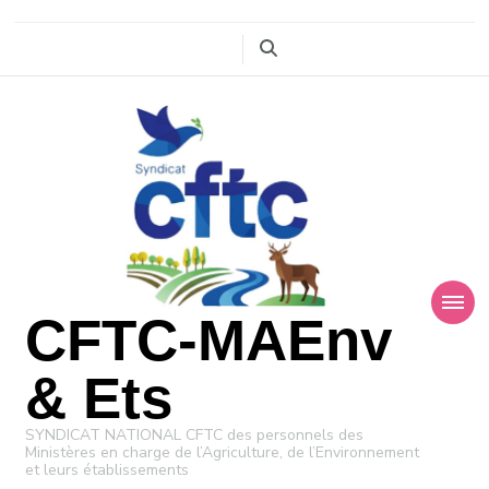
CFTC-MAEnv
& Ets
SYNDICAT NATIONAL CFTC des personnels des
Ministères en charge de l’Agriculture, de l’Environnement
et leurs établissements