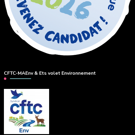
CFTC-MAEnv & Ets volet Environnement