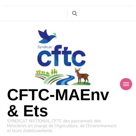
CFTC-MAEnv
& Ets
SYNDICAT NATIONAL CFTC des personnels des
Ministères en charge de l’Agriculture, de l’Environnement
et leurs établissements