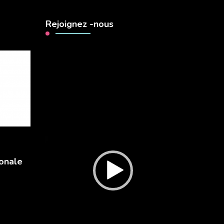
Rejoignez -nous
Lecteur
vidéo
onale