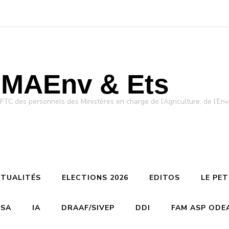
MAEnv & Ets
des personnels des Ministères en charge de l’Agriculture, de l’Env
TUALITÉS
ELECTIONS 2026
EDITOS
LE PE
CSA
IA
DRAAF/SIVEP
DDI
FAM ASP ODE