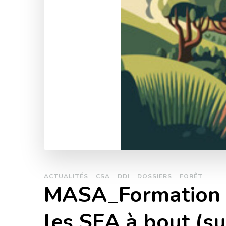
ACTUALITÉS
CSA
DDI
DOSSIERS
FORÊT
MASA_Formation sp
les SEA à bout (su