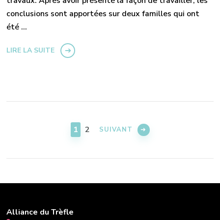
travaux. Après avoir présenté la façon de travailler, les
conclusions sont apportées sur deux familles qui ont
été …
LIRE LA SUITE
Pagination
des
PAGE
PAGE
1
2
SUIVANT
publications
Alliance du Trèfle