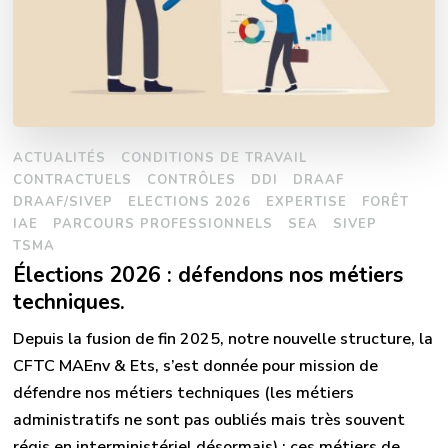
ACTUALITÉS
CONDITIONS DE TRAVAIL
CONTRACTUELS
CONTRÔLES
DDI
DRAAF
DRAAF/SIVEP
ELECTIONS 2026
EXPERTISE
FORÊT
IAE
PARCOURS PROFESSIONNELS
SEA
SIVEP
TSMA
Élections 2026 : défendons nos métiers
techniques.
Depuis la fusion de fin 2025, notre nouvelle structure, la
CFTC MAEnv & Ets, s’est donnée pour mission de
défendre nos métiers techniques (les métiers
administratifs ne sont pas oubliés mais très souvent
régis en interministériel désormais) ; ces métiers de