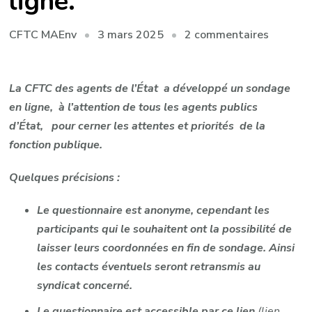
ligne.
sur
3 mars 2025
2 commentaires
CFTC MAEnv
Fin
du
La CFTC des agents de l’État a développé un sondage
sondag
en ligne, à l’attention de tous les agents publics
CFTC
d’État, pour cerner les attentes et priorités de la
en
fonction publique.
ligne.
Quelques précisions :
Le questionnaire est anonyme, cependant les
participants qui le souhaitent ont la possibilité de
laisser leurs coordonnées en fin de sondage. Ainsi
les contacts éventuels seront retransmis au
syndicat concerné.
Le questionnaire est accessible par ce lien
(lien