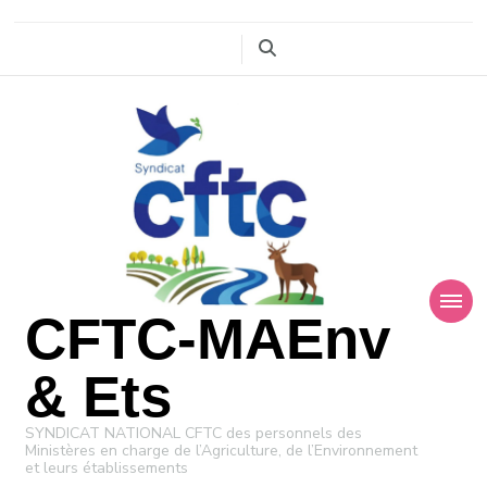
CFTC-MAEnv
& Ets
SYNDICAT NATIONAL CFTC des personnels des
Ministères en charge de l’Agriculture, de l’Environnement
et leurs établissements