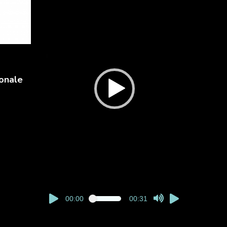
onale
00:00
00:31