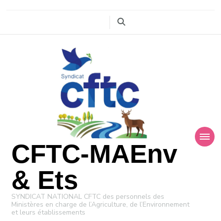
CFTC-MAEnv
& Ets
SYNDICAT NATIONAL CFTC des personnels des
Ministères en charge de l’Agriculture, de l’Environnement
et leurs établissements