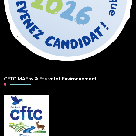
CFTC-MAEnv & Ets volet Environnement