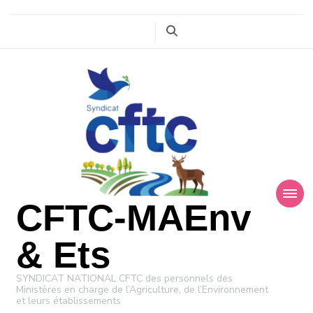
CFTC-MAEnv
& Ets
SYNDICAT NATIONAL CFTC des personnels des
Ministères en charge de l’Agriculture, de l’Environnement
et leurs établissements