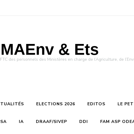
MAEnv & Ets
des personnels des Ministères en charge de l’Agriculture, de l’Env
TUALITÉS
ELECTIONS 2026
EDITOS
LE PE
CSA
IA
DRAAF/SIVEP
DDI
FAM ASP ODE