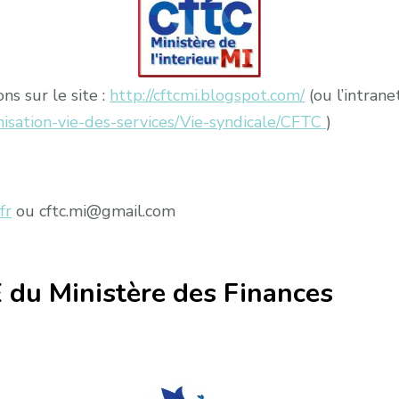
s sur le site :
http://cftcmi.blogspot.com/
(ou l’intranet
anisation-vie-des-services/Vie-syndicale/CFTC
)
fr
ou cftc.mi@gmail.com
 du Ministère des Finances