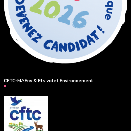
CFTC-MAEnv & Ets volet Environnement