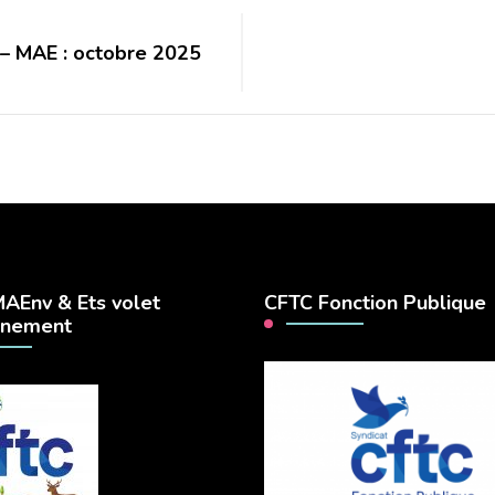
C – MAE : octobre 2025
AEnv & Ets volet
CFTC Fonction Publique
nnement