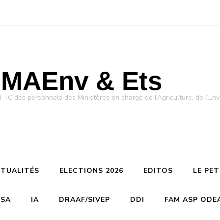
MAEnv & Ets
des personnels des Ministères en charge de l’Agriculture, de l’Env
TUALITÉS
ELECTIONS 2026
EDITOS
LE PE
CSA
IA
DRAAF/SIVEP
DDI
FAM ASP ODE