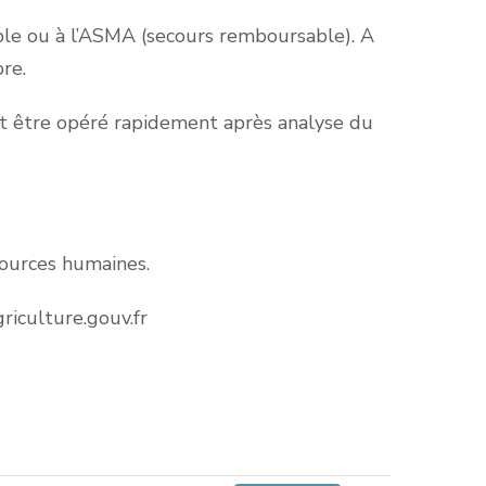
ble ou à l’ASMA (secours remboursable). A
re.
ant être opéré rapidement après analyse du
sources humaines.
riculture.gouv.fr