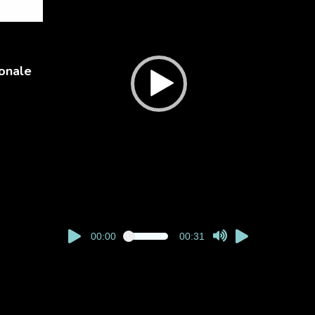
onale
00:00
00:31