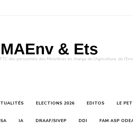
MAEnv & Ets
des personnels des Ministères en charge de l’Agriculture, de l’Env
TUALITÉS
ELECTIONS 2026
EDITOS
LE PE
CSA
IA
DRAAF/SIVEP
DDI
FAM ASP ODE