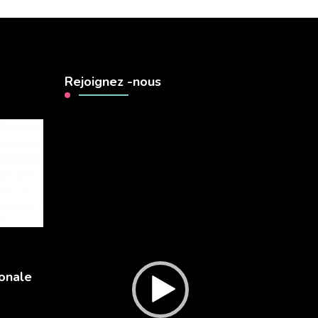
Rejoignez -nous
Lecteur
vidéo
onale