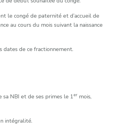
te de début souhaitée du congé.
nt le congé de paternité et d’accueil de
nce au cours du mois suivant la naissance
es dates de ce fractionnement.
er
e sa NBI et de ses primes le 1
mois,
 intégralité.