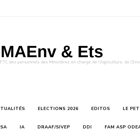
MAEnv & Ets
des personnels des Ministères en charge de l’Agriculture, de l’Env
TUALITÉS
ELECTIONS 2026
EDITOS
LE PE
CSA
IA
DRAAF/SIVEP
DDI
FAM ASP ODE