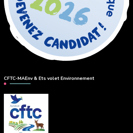
CFTC-MAEnv & Ets volet Environnement