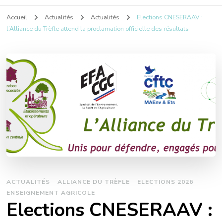
Accueil
Actualités
Actualités
Elections CNESERAAV :
l’Alliance du Trèfle attend la proclamation officielle des résultats
ACTUALITÉS
ALLIANCE DU TRÈFLE
ELECTIONS 2026
ENSEIGNEMENT AGRICOLE
Elections CNESERAAV :